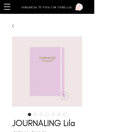
Iniciar sesión
¡ORGANIZA TU VIDA CON CORELLA!
JOURNALING Lila